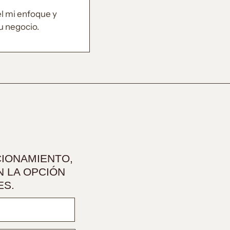
el mi enfoque y
u negocio.
IONAMIENTO,
 LA OPCIÓN
ES.