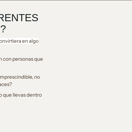
ERENTES
.?
onvirtiera en algo
ón con personas que
 imprescindible, no
haces?
o que llevas dentro
.