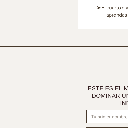
➤
El cuarto dí
aprendas 
ESTE ES EL
M
DOMINAR U
IN