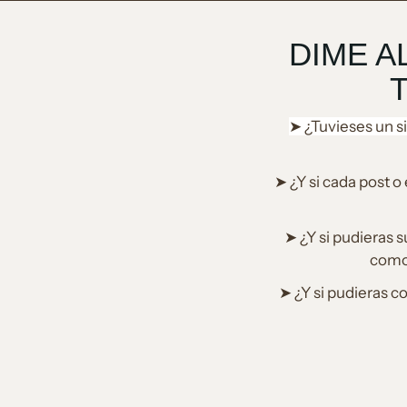
DIME A
T
➤ ¿Tuvieses un si
➤ ¿Y si cada post 
➤ ¿Y si pudieras s
como 
➤ ¿Y si pudieras c