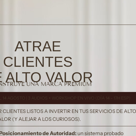
ATRAE
CLIENTES
 ALTO VALOR
NSTRUYE UNA MARCA PREMIUM
14 AGOSTO | 3 AUDIOS + WORKSHOP EN VIVO (DÍA 14 - 17H ESP)
LIENTES LISTOS A INVERTIR EN TUS SERVICIOS DE ALT
ALOR (Y ALEJAR A LOS CURIOSOS).
Posicionamiento de Autoridad:
un sistema probado