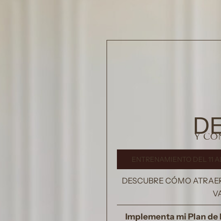
DE
Y CO
ENTRENAMIENTO DEL 11 AL 
DESCUBRE CÓMO ATRAER C
V
Implementa mi Plan de 