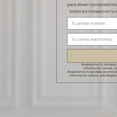
para atraer compradores d
todos los meses con tu 
Respetamos tu bandeja d
información valiosa, es
Respetamos tu bandeja de entrada.
información valiosa, estrategias 