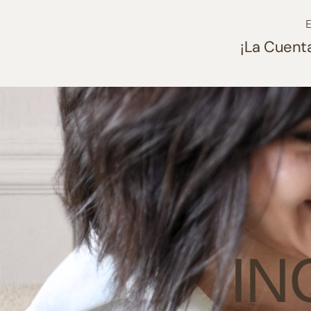
E
¡La Cuenta
IN