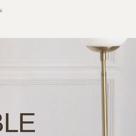
N:
BLE