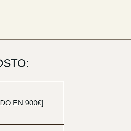
OSTO:
O EN 900€]