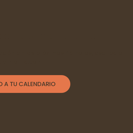
a! Revisa tu email
ación en las próximas 48 horas, escribe a
deimante.com​
O A TU CALENDARIO