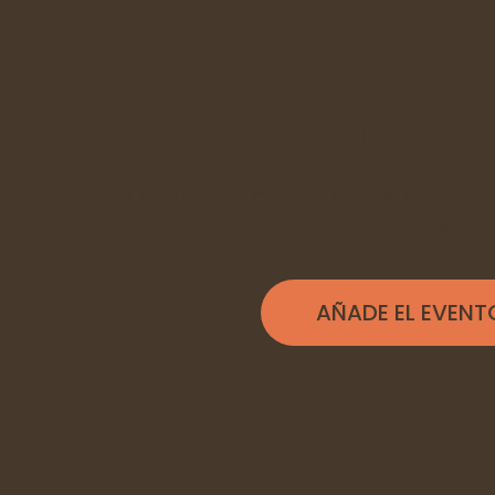
¡Plaza confirmad
Si no recibes el correo de de confirm
hola@soy
AÑADE EL EVENT